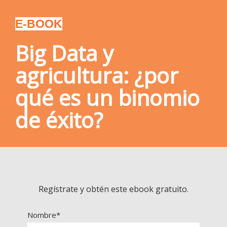
E-BOOK
Big Data y
agricultura: ¿por
qué es un binomio
de éxito?
Regístrate y obtén este ebook gratuito.
Nombre*